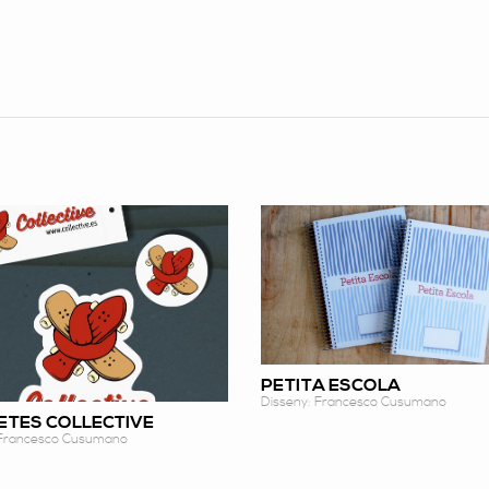
PETITA ESCOLA
Disseny: Francesco Cusumano
ETES COLLECTIVE
 Francesco Cusumano