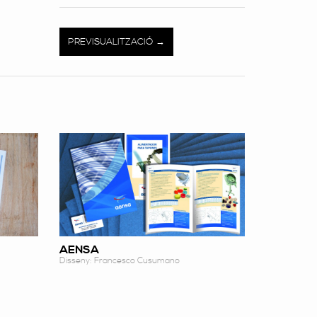
PREVISUALITZACIÓ
AENSA
Disseny: Francesco Cusumano