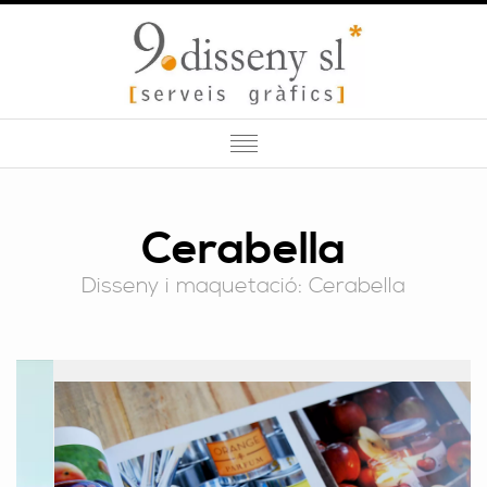
QUI SOM
Cerabella
SERVEIS
Disseny i maquetació: Cerabella
PORTFOLI
CONTACTE
BLOG